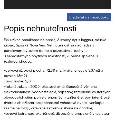
Zdieľať na Facebooku
Popis nehnuteľnosti
Exkluzívne ponúkame na predaj 3 izbový byt s loggiou, sídlisko
Západ, Spišská Nová Ves. Nehnuteľnosť sa nachádza v
panelovom bytovom dome a pozostáva z kuchyne,
3 samostatných obytných miestností, kúpeľne spojenej s
toaletou, chodby,
-celková úžitková plocha: 72,89 m2 (vrátane loggie 3,37m2 a
pivnice 1,3m2),
-poschodie: 5/8,
-rekonštrukcia r.2005: plastové okná, čiastočná výmena
elektroinštalácie, vodoinštalácie, odpadov, zateplenie vnútorných
obvodových stien polystyrénom 3cm, znížené stropy, interiérové
dvere s obložkami, bezpečnostné vchodové dvere, vonkajšie
žalúzie na loggii, vstavaná šatníková skriňa na chodbe,
-bytové jadro: sadrokartónové, dispozične prepojené s toaletou,