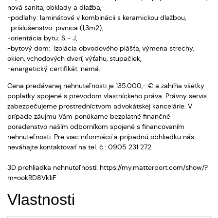
nová sanita, obklady a dlažba,
-podlahy: laminátové v kombinácii s keramickou dlažbou,
-príslušenstvo: pivnica (1,3m2),
-orientácia bytu: S - J,
-bytový dom: izolácia obvodového plášťa, výmena strechy,
okien, vchodových dverí, výťahu, stupačiek,
-energetický certifikát: nemá.
Cena predávanej nehnuteľnosti je 135.000,- € a zahŕňa všetky
poplatky spojené s prevodom vlastníckeho práva. Právny servis
zabezpečujeme prostredníctvom advokátskej kancelárie. V
prípade záujmu Vám ponúkame bezplatné finančné
poradenstvo naším odborníkom spojené s financovaním
nehnuteľnosti. Pre viac informácií a prípadnú obhliadku nás
neváhajte kontaktovať na tel. č.: 0905 231 272.
3D prehliadka nehnuteľnosti: https://my.matterport.com/show/?
m=ookRD8Vk1iF
Vlastnosti