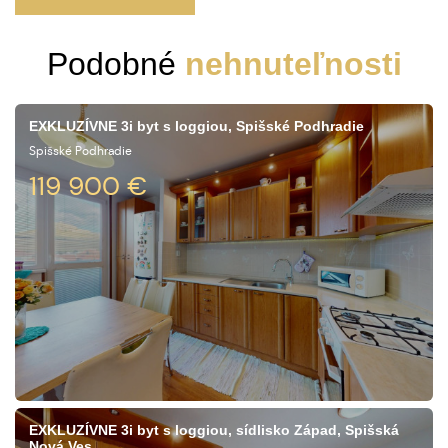
Podobné
nehnuteľnosti
EXKLUZÍVNE 3i byt s loggiou, Spišské Podhradie
Spišské Podhradie
119 900
€
EXKLUZÍVNE 3i byt s loggiou, sídlisko Západ, Spišská
Nová Ves