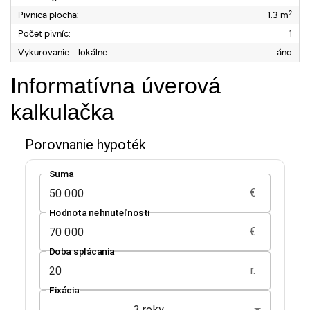
2
Pivnica plocha:
1.3 m
Počet pivníc:
1
Vykurovanie - lokálne:
áno
Informatívna úverová
kalkulačka