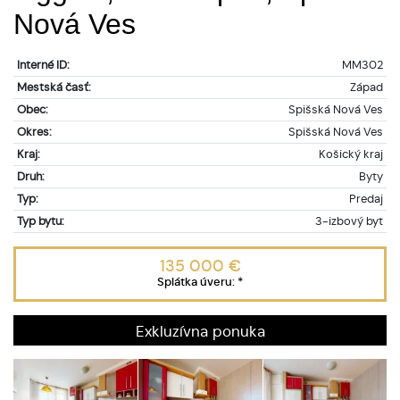
Nová Ves
Interné ID:
MM302
Mestská časť:
Západ
Obec:
Spišská Nová Ves
Okres:
Spišská Nová Ves
Kraj:
Košický kraj
Druh:
Byty
Typ:
Predaj
Typ bytu:
3-izbový byt
135 000 €
Splátka úveru:
*
Exkluzívna ponuka