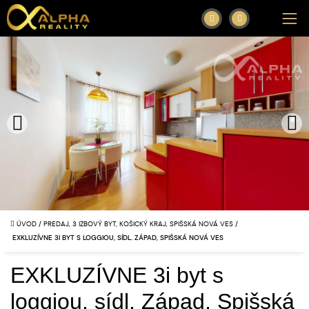
ÚVOD
/
PREDAJ, 3 IZBOVÝ BYT, KOŠICKÝ KRAJ, SPIŠSKÁ NOVÁ VES
/
EXKLUZÍVNE 3I BYT S LOGGIOU, SÍDL. ZÁPAD, SPIŠSKÁ NOVÁ VES
EXKLUZÍVNE 3i byt s
loggiou, sídl. Západ, Spišská