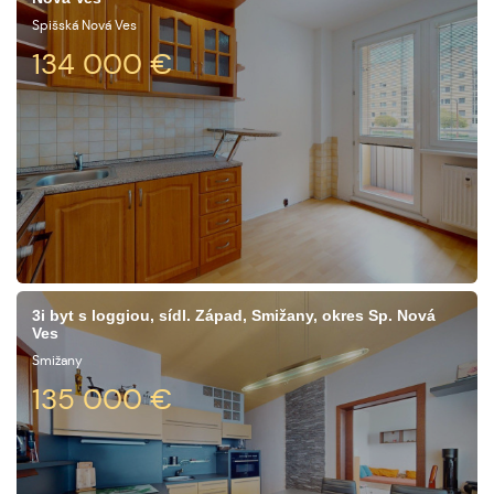
Spišská Nová Ves
134 000
€
3i byt s loggiou, sídl. Západ, Smižany, okres Sp. Nová
Ves
Smižany
135 000
€