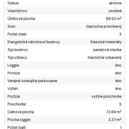
Status:
aktívne
Vlastníctvo:
osobné
2
Úžitková plocha:
69.52 m
Stav:
čiastočne prerobený
Počet izieb:
3
Energetická náročnosť budovy:
Klasické materiály
Typ budovy:
panelová stavba
Typ výbavy:
čiastočne vybavený
Loggia:
áno
Pivnica:
áno
Verejné vonkajšie parkovanie:
áno
Výťah:
áno
Pozícia:
vyššie poschodie
Poschodie:
5
2
Celková plocha:
72.89 m
2
Plocha loggie:
3.37 m
Počet logií:
1