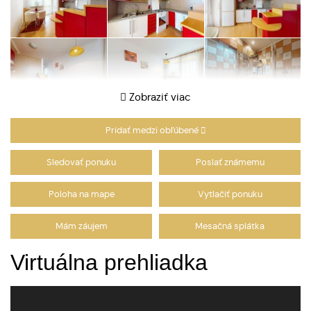
Zobraziť viac
Pridať medzi obľúbené
Sledovať ponuku
Poslať známemu
Poloha na mape
Vytlačiť ponuku
Mám záujem
Mesačná splátka
Virtuálna prehliadka