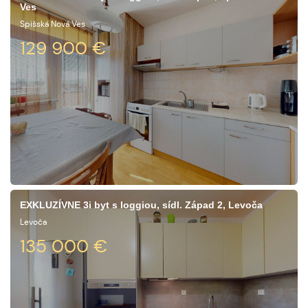
Ves
Spišská Nová Ves
129 900
€
EXKLUZÍVNE 3i byt s loggiou, sídl. Západ 2, Levoča
Levoča
135 000
€