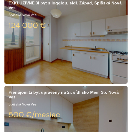
EXKLUZÍVNE 3i byt s loggiou, sídl. Západ, Spišská Nová
Ves
Spišská Nová Ves
124 000
€
Prenájom 1i byt upravený na 2i, sídlisko Mier, Sp. Nová
Ves
Spišská Nová Ves
500
€/mesiac