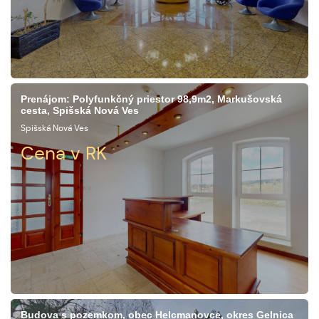
Prenájom: Polyfunkčný priestor 98,9m2, Markušovská
cesta, Spišská Nová Ves
Spišská Nová Ves
Cena v RK
Budova s pozemkom, obec Helcmanovce, okres Gelnica