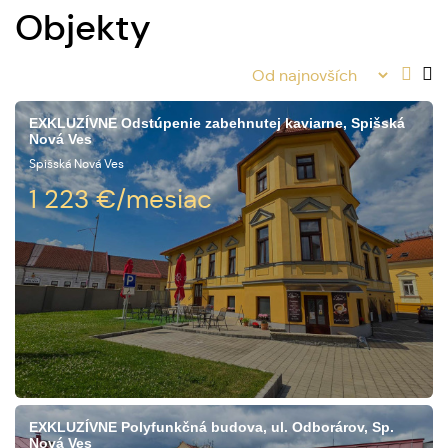
Objekty
EXKLUZÍVNE Odstúpenie zabehnutej kaviarne, Spišská
Nová Ves
Spišská Nová Ves
1 223
€/mesiac
EXKLUZÍVNE Polyfunkčná budova, ul. Odborárov, Sp.
Nová Ves