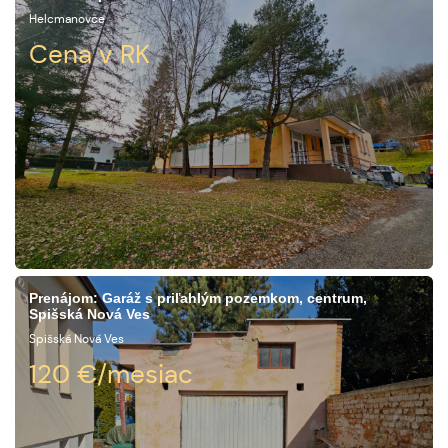
Helcmanovce
Cena v RK
Prenájom: Garáž s priľahlým pozemkom, centrum,
Spišská Nová Ves
Spišská Nová Ves
120
€/mesiac