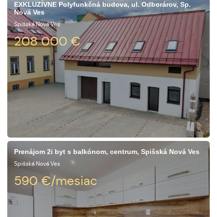
EXKLUZÍVNE Polyfunkčná budova, ul. Odborárov, Sp.
Nová Ves
Spišská Nová Ves
208 000
€
Prenájom 2i byt s balkónom, centrum, Spišská Nová Ves
Spišská Nová Ves
590
€/mesiac