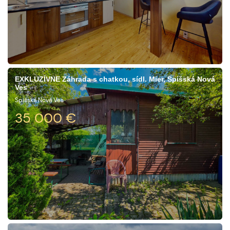
EXKLUZÍVNE Záhrada s chatkou, sídl. Mier, Spišská Nová
Ves
Spišská Nová Ves
35 000
€