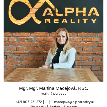
Mgr. Mgr. Martina Macejová, RSc.
realitný poradca
+421 905 231 272
macejova@alphareality.sk
Slovensky
English
Deutsch