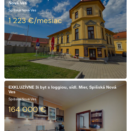
Nová Ves
Spišská Nová Ves
1 223
€/mesiac
EXKLUZÍVNE 3i byt s loggiou, sídl. Mier, Spišská Nová
Ves
Spišská Nová Ves
164 000
€