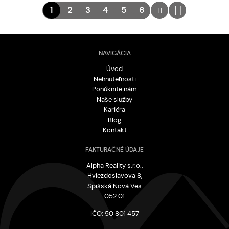
1
2
3
4
5
6
NAVIGÁCIA
Úvod
Nehnuteľnosti
Ponúknite nám
Naše služby
Kariéra
Blog
Kontakt
FAKTURAČNÉ ÚDAJE
Alpha Reality s.r.o.,
Hviezdoslavova 8,
Spišská Nová Ves
052 01
IČO: 50 801 457