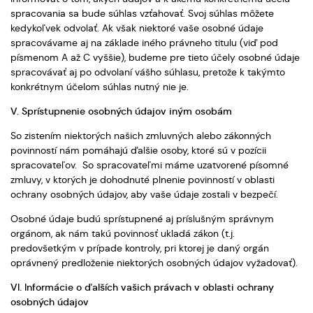
spracovania sa bude súhlas vzťahovať. Svoj súhlas môžete
kedykoľvek odvolať. Ak však niektoré vaše osobné údaje
spracovávame aj na základe iného právneho titulu (viď pod
písmenom A až C vyššie), budeme pre tieto účely osobné údaje
spracovávať aj po odvolaní vášho súhlasu, pretože k takýmto
konkrétnym účelom súhlas nutný nie je.
V. Sprístupnenie osobných údajov iným osobám
So zistením niektorých našich zmluvných alebo zákonných
povinností nám pomáhajú ďalšie osoby, ktoré sú v pozícii
spracovateľov. So spracovateľmi máme uzatvorené písomné
zmluvy, v ktorých je dohodnuté plnenie povinností v oblasti
ochrany osobných údajov, aby vaše údaje zostali v bezpečí.
Osobné údaje budú sprístupnené aj príslušným správnym
orgánom, ak nám takú povinnosť ukladá zákon (t.j.
predovšetkým v prípade kontroly, pri ktorej je daný orgán
oprávnený predloženie niektorých osobných údajov vyžadovať).
VI. Informácie o ďalších vašich právach v oblasti ochrany
osobných údajov