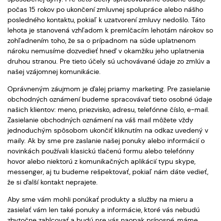
počas 15 rokov po ukončení zmluvnej spolupráce alebo nášho
posledného kontaktu, pokiaľ k uzatvorení zmluvy nedošlo. Táto
lehota je stanovená vzhľadom k premlčacím lehotám nárokov so
zohľadnením toho, že sa o prípadnom na súde uplatnenom
nároku nemusíme dozvedieť hneď v okamžiku jeho uplatnenia
druhou stranou. Pre tieto účely sú uchovávané údaje zo zmlúv a
našej vzájomnej komunikácie.
Oprávneným záujmom je ďalej priamy marketing. Pre zasielanie
obchodných oznámení budeme spracovávať tieto osobné údaje
našich klientov: meno, priezvisko, adresu, telefónne číslo, e-mail.
Zasielanie obchodných oznámení na váš mail môžete vždy
jednoduchým spôsobom ukončiť kliknutím na odkaz uvedený v
maily. Ak by sme pre zaslanie našej ponuky alebo informácií o
novinkách používali klasickú tlačenú formu alebo telefónny
hovor alebo niektorú z komunikačných aplikácií typu skype,
messenger, aj tu budeme rešpektovať, pokiaľ nám dáte vedieť,
že si ďalší kontakt neprajete.
Aby sme vám mohli ponúkať produkty a služby na mieru a
zasielať vám len také ponuky a informácie, ktoré vás nebudú
zbytočne zahlcovať a budú pre vás naopak prínosné, máme