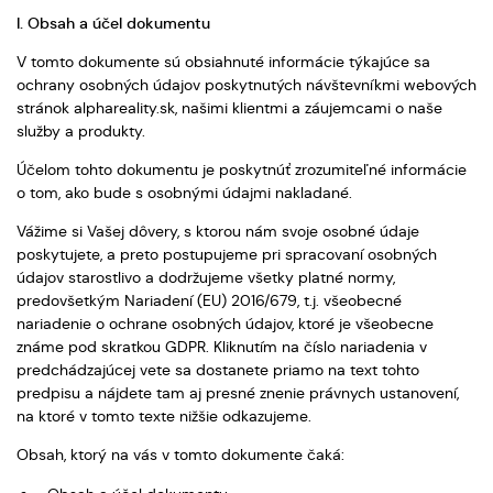
I. Obsah a účel dokumentu
V tomto dokumente sú obsiahnuté informácie týkajúce sa
ochrany osobných údajov poskytnutých návštevníkmi webových
stránok alphareality.sk, našimi klientmi a záujemcami o naše
služby a produkty.
Účelom tohto dokumentu je poskytnúť zrozumiteľné informácie
o tom, ako bude s osobnými údajmi nakladané.
Vážime si Vašej dôvery, s ktorou nám svoje osobné údaje
poskytujete, a preto postupujeme pri spracovaní osobných
údajov starostlivo a dodržujeme všetky platné normy,
predovšetkým Nariadení (EU) 2016/679, t.j. všeobecné
nariadenie o ochrane osobných údajov, ktoré je všeobecne
známe pod skratkou GDPR. Kliknutím na číslo nariadenia v
predchádzajúcej vete sa dostanete priamo na text tohto
predpisu a nájdete tam aj presné znenie právnych ustanovení,
na ktoré v tomto texte nižšie odkazujeme.
Obsah, ktorý na vás v tomto dokumente čaká: