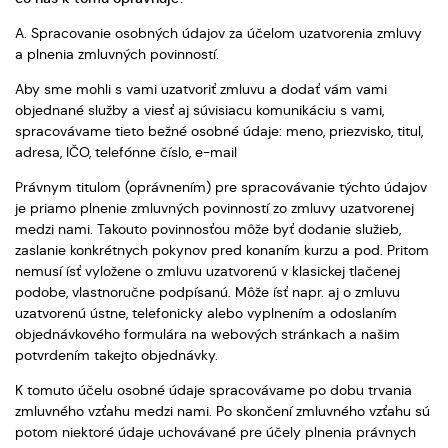
A. Spracovanie osobných údajov za účelom uzatvorenia zmluvy
a plnenia zmluvných povinností.
Aby sme mohli s vami uzatvoriť zmluvu a dodať vám vami
objednané služby a viesť aj súvisiacu komunikáciu s vami,
spracovávame tieto bežné osobné údaje: meno, priezvisko, titul,
adresa, IČO, telefónne číslo, e-mail
Právnym titulom (oprávnením) pre spracovávanie týchto údajov
je priamo plnenie zmluvných povinností zo zmluvy uzatvorenej
medzi nami. Takouto povinnosťou môže byť dodanie služieb,
zaslanie konkrétnych pokynov pred konaním kurzu a pod. Pritom
nemusí ísť vyložene o zmluvu uzatvorenú v klasickej tlačenej
podobe, vlastnoručne podpísanú. Môže ísť napr. aj o zmluvu
uzatvorenú ústne, telefonicky alebo vyplnením a odoslaním
objednávkového formulára na webových stránkach a našim
potvrdením takejto objednávky.
K tomuto účelu osobné údaje spracovávame po dobu trvania
zmluvného vzťahu medzi nami. Po skončení zmluvného vzťahu sú
potom niektoré údaje uchovávané pre účely plnenia právnych