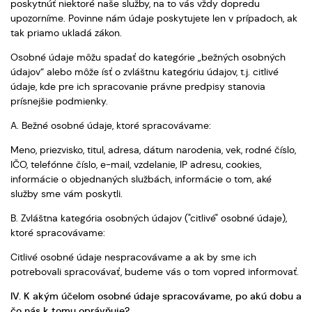
poskytnúť niektoré naše služby, na to vás vždy dopredu
upozorníme. Povinne nám údaje poskytujete len v prípadoch, ak
tak priamo ukladá zákon.
Osobné údaje môžu spadať do kategórie „bežných osobných
údajov“ alebo môže ísť o zvláštnu kategóriu údajov, t.j. citlivé
údaje, kde pre ich spracovanie právne predpisy stanovia
prísnejšie podmienky.
A. Bežné osobné údaje, ktoré spracovávame:
Meno, priezvisko, titul, adresa, dátum narodenia, vek, rodné číslo,
IČO, telefónne číslo, e-mail, vzdelanie, IP adresu, cookies,
informácie o objednaných službách, informácie o tom, aké
služby sme vám poskytli.
B. Zvláštna kategória osobných údajov ("citlivé" osobné údaje),
ktoré spracovávame:
Citlivé osobné údaje nespracovávame a ak by sme ich
potrebovali spracovávať, budeme vás o tom vopred informovať.
IV. K akým účelom osobné údaje spracovávame, po akú dobu a
čo nás k tomu oprávňuje?