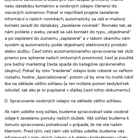
našu databázu kontaktov a osobných údajov členenú do
viacerých zoznamov. Pokiaľ si napríklad prajete zasielanie
informácií o našich novinkách, automaticky sa váš e-mailový
kontakt zaradí do databázy „zasielanie noviniek“. Rovnako tak, ak
nám pošlete z webu, zaradí sa váš kontakt do typu „objednané“
a po zaplatení do zoznamu „zaplatené“ a v takom okamihu vám
systém aj automaticky pošle objednaný elektronický produkt
alebo službu. Časť tohto automatizovaného spracovania tak slúži
priamo pre splnenie našich zmluvných povinností, časť je použitá
pre bežný marketing (teda spadá do kategórie oprávneného
záujmu). Pokiaľ by toto “triedenie“ údajov bolo robené vo veľkom
rozsahu, hodne „špecializovane“, potom už by sme ho mohli robiť
iba na základe vášho súhlasu (a ten môžete potom kedykoľvek
odvolať, tak ako je to popísané v ďalšej časti tohto dokumentu).
D. Spracovanie osobných údajov na základe vášho súhlasu
Ak nám udelíte svoj súhlas, budeme spracovávať vaše osobné
údaje k zasielaniu ponuky našich služieb. Váš súhlas budeme k
tomuto spracovaniu potrebovať v prípade, že nie ste našim
klientom. Pred tým, než nám váš súhlas udelíte, budeme vás
informovať o tom, akých údajov a k akému konkrétnemu účelu