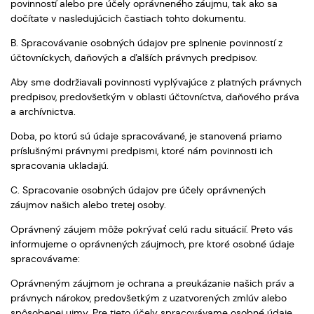
povinností alebo pre účely oprávneného záujmu, tak ako sa
dočítate v nasledujúcich častiach tohto dokumentu.
B. Spracovávanie osobných údajov pre splnenie povinností z
účtovníckych, daňových a ďalších právnych predpisov.
Aby sme dodržiavali povinnosti vyplývajúce z platných právnych
predpisov, predovšetkým v oblasti účtovníctva, daňového práva
a archívnictva.
Doba, po ktorú sú údaje spracovávané, je stanovená priamo
príslušnými právnymi predpismi, ktoré nám povinnosti ich
spracovania ukladajú.
C. Spracovanie osobných údajov pre účely oprávnených
záujmov našich alebo tretej osoby.
Oprávnený záujem môže pokrývať celú radu situácií. Preto vás
informujeme o oprávnených záujmoch, pre ktoré osobné údaje
spracovávame:
Oprávneným záujmom je ochrana a preukázanie našich práv a
právnych nárokov, predovšetkým z uzatvorených zmlúv alebo
spôsobenej ujmy. Pre tieto účely spracovávame osobné údaje