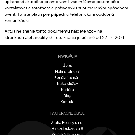
uplatnená skutočne priamo vami, vás môžeme potom ešte
kontaktovať a totožnosť a požiadavku si primeraným spôsobom
overiť. To isté platí i pre prípadnú telefonickú a obdobnú
komunikáciu.
Aktuálne znenie tohto dokumentu nájdete vždy na
stránkach alphareality.sk Toto znenie je účinné od 22. 12. 2021
NAVIGÁCIA
Úvod
Nehnuteľnosti
Ponúknite nám
Naše služby
Kariéra
Blog
Kontakt
FAKTURAČNÉ ÚDAJE
Alpha Reality s.r.o.,
Hviezdoslavova 8,
Spišská Nová Ves