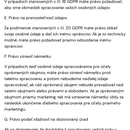
V prípadoch stanovených v čl. 18 GDPR máte právo požadovať,
aby sme obmedzili spracovanie vašich osobných údajov.
E. Právo na prenositeľnosť údajov.
Za podmienok stanovených v čl. 20 GDPR máte právo získať
svoje osobné údaje a dať ich inému správcovi. Ak je to technicky
možné, máte právo požadovať priamo odovzdanie inému
správcovi.
F. Právo vzniesť námietku
V prípadoch, keď osobné údaje spracovávame pre účely
oprávnených záujmov, máte právo vzniesť námietku proti
takému spracovaniu a potom nebudeme naďalej údaje
spracovávať, ak náš oprávnený záujem nebude prevažovať nad
vašimi záujmami alebo právami a slobodami. Ak je oprávneným
záujmom priamy marketing, tak má vznesenie námietky vždy za
následok ukončenie ďalšieho spracovania pre účely priameho
marketingu.
G. Právo podať sťažnosť na dozorovaný úrad
Ak sa domnievate, že dochádza k porušovaniu vašich práv v