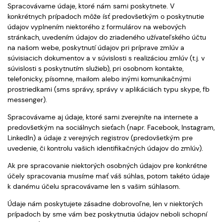
Spracovávame údaje, ktoré nám sami poskytnete. V
konkrétnych prípadoch môže ísť predovšetkým o poskytnutie
údajov vyplnením niektorého z formulárov na webových
stránkach, uvedením údajov do zriadeného užívateľského účtu
na našom webe, poskytnutí údajov pri príprave zmlúv a
súvisiacich dokumentov a v súvislosti s realizáciou zmlúv (t.j. v
súvislosti s poskytnutím služieb), pri osobnom kontakte,
telefonicky, písomne, mailom alebo inými komunikačnými
prostriedkami (sms správy, správy v aplikáciách typu skype, fb
messenger).
Spracovávame aj údaje, ktoré sami zverejníte na internete a
predovšetkým na sociálnych sieťach (napr. Facebook, Instagram,
LinkedIn) a údaje z verejných registrov (predovšetkým pre
uvedenie, či kontrolu vašich identifikačných údajov do zmlúv).
Ak pre spracovanie niektorých osobných údajov pre konkrétne
účely spracovania musíme mať váš súhlas, potom takéto údaje
k danému účelu spracovávame len s vašim súhlasom.
Údaje nám poskytujete zásadne dobrovoľne, len v niektorých
prípadoch by sme vám bez poskytnutia údajov neboli schopní