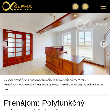
ÚVOD
/
PRENÁJOM, KANCELÁRIE, KOŠICKÝ KRAJ, SPIŠSKÁ NOVÁ VES
/
PRENÁJOM: POLYFUNKČNÝ PRIESTOR 98,9M2, MARKUŠOVSKÁ CESTA, SPIŠSKÁ NOVÁ
VES
Prenájom: Polyfunkčný