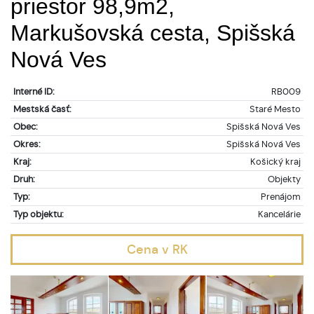
priestor 98,9m2,
Markušovská cesta, Spišská
Nová Ves
Interné ID:
RB009
Mestská časť:
Staré Mesto
Obec:
Spišská Nová Ves
Okres:
Spišská Nová Ves
Kraj:
Košický kraj
Druh:
Objekty
Typ:
Prenájom
Typ objektu:
Kancelárie
Cena v RK