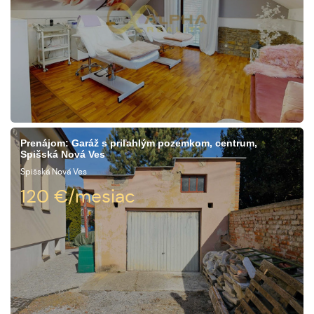
Prenájom: Garáž s priľahlým pozemkom, centrum,
Spišská Nová Ves
Spišská Nová Ves
120
€/mesiac