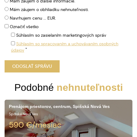
Mám záujem o ďalšie informácie.
Mám záujem o obhliadku nehnuteľnosti.
Navrhujem cenu ... EUR.
Označiť všetko
Súhlasím so zasielaním marketingových správ
Súhlasím so spracovaním a uchovávaním osobných
*
údajov
Podobné
nehnuteľnosti
Prenájom priestorov, centrum, Spišská Nová Ves
Spišská Nová Ves
590
€/mesiac