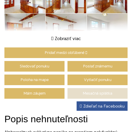
Zobraziť viac
Pridať medzi obľúbené
Sledovať ponuku
Poslať známemu
Poloha na mape
Vytlačiť ponuku
Mám záujem
Mesačná splátka
Zdieľať na Facebooku
Popis nehnuteľnosti