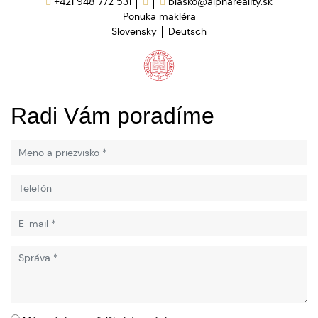
+421 948 772 531
blasko@alphareality.sk
Ponuka makléra
Slovensky
Deutsch
Radi Vám poradíme