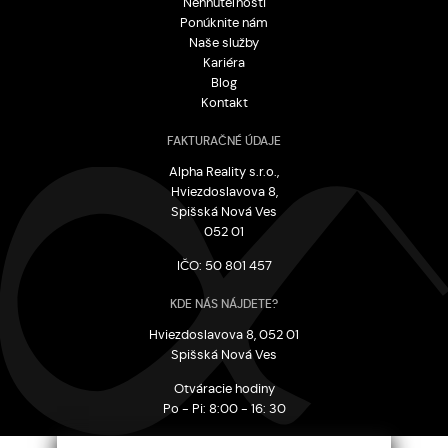
Nehnuteľnosti
Ponúknite nám
Naše služby
Kariéra
Blog
Kontakt
FAKTURAČNÉ ÚDAJE
Alpha Reality s.r.o.,
Hviezdoslavova 8,
Spišská Nová Ves
052 01
IČO: 50 801 457
KDE NÁS NÁJDETE?
Hviezdoslavova 8, 052 01
Spišská Nová Ves
Otváracie hodiny
Po - Pi: 8:00 - 16: 30
CHCETE SA OPÝTAŤ?