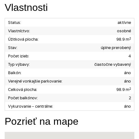
Vlastnosti
Status:
aktívne
Vlastníctvo:
osobné
2
Úžitková plocha:
98.9 m
Stav:
úplne prerobený
Počet izieb:
4
Typ výbavy:
čiastočne vybavený
Balkón:
áno
Verejné vonkajšie parkovanie:
áno
2
Celková plocha:
98.9 m
Počet balkónov:
2
Vykurovanie - centrálne:
áno
Pozrieť na mape