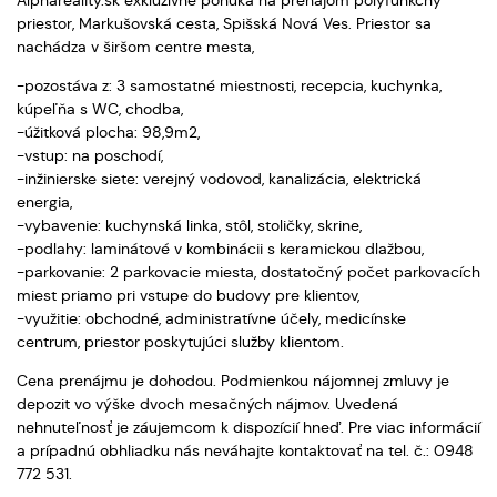
Alphareality.sk exkluzívne ponúka na prenájom polyfunkčný
priestor, Markušovská cesta, Spišská Nová Ves. Priestor sa
nachádza v širšom centre mesta,
-pozostáva z: 3 samostatné miestnosti, recepcia, kuchynka,
kúpeľňa s WC, chodba,
-úžitková plocha: 98,9m2,
-vstup: na poschodí,
-inžinierske siete: verejný vodovod, kanalizácia, elektrická
energia,
-vybavenie: kuchynská linka, stôl, stoličky, skrine,
-podlahy: laminátové v kombinácii s keramickou dlažbou,
-parkovanie: 2 parkovacie miesta, dostatočný počet parkovacích
miest priamo pri vstupe do budovy pre klientov,
-využitie: obchodné, administratívne účely, medicínske
centrum, priestor poskytujúci služby klientom.
Cena prenájmu je dohodou. Podmienkou nájomnej zmluvy je
depozit vo výške dvoch mesačných nájmov. Uvedená
nehnuteľnosť je záujemcom k dispozícií hneď. Pre viac informácií
a prípadnú obhliadku nás neváhajte kontaktovať na tel. č.: 0948
772 531.