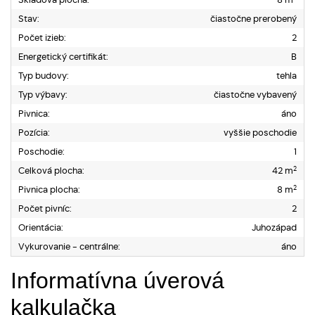
Stav:
čiastočne prerobený
Počet izieb:
2
Energetický certifikát:
B
Typ budovy:
tehla
Typ výbavy:
čiastočne vybavený
Pivnica:
áno
Pozícia:
vyššie poschodie
Poschodie:
1
2
Celková plocha:
42 m
2
Pivnica plocha:
8 m
Počet pivníc:
2
Orientácia:
Juhozápad
Vykurovanie - centrálne:
áno
Informatívna úverová
kalkulačka