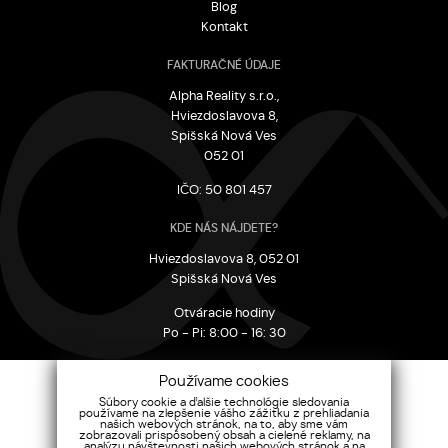
Blog
Kontakt
FAKTURAČNÉ ÚDAJE
Alpha Reality s.r.o.,
Hviezdoslavova 8,
Spišská Nová Ves
052 01
IČO: 50 801 457
KDE NÁS NÁJDETE?
Hviezdoslavova 8, 052 01
Spišská Nová Ves
Otváracie hodiny
Po - Pi: 8:00 - 16: 30
CHCETE SA OPÝTAŤ?
Používame cookies
+421 915 140 759
Súbory cookie a ďalšie technológie sledovania
používame na zlepšenie vášho zážitku z prehliadania
info@alphareality.sk
našich webových stránok, na to, aby sme vám
zobrazovali prispôsobený obsah a cielené reklamy, na
analýzu návštevnosti našich webových stránok a na