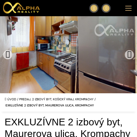
ÚVOD
/
PREDAJ, 2 IZBOVÝ BYT, KOŠICKÝ KRAJ, KROMPACHY
/
EXKLUZÍVNE 2 IZBOVÝ BYT, MAUREROVA ULICA, KROMPACHY
EXKLUZÍVNE 2 izbový byt,
Maurerova ulica, Krompachy