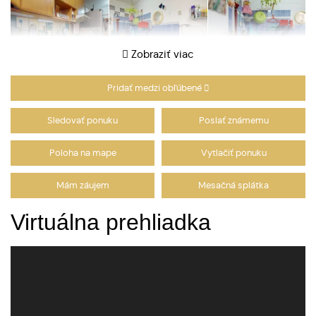
Zobraziť viac
Pridať medzi obľúbené
Sledovať ponuku
Poslať známemu
Poloha na mape
Vytlačiť ponuku
Mám záujem
Mesačná splátka
Virtuálna prehliadka