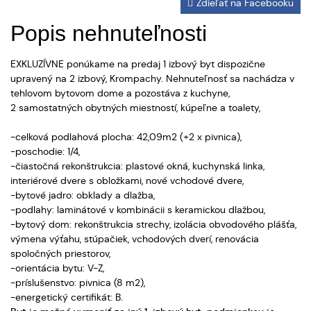
Zdieľať na Facebooku
Popis nehnuteľnosti
EXKLUZÍVNE ponúkame na predaj 1 izbový byt dispozične
upravený na 2 izbový, Krompachy. Nehnuteľnosť sa nachádza v
tehlovom bytovom dome a pozostáva z kuchyne,
2 samostatných obytných miestností, kúpeľne a toalety,
-celková podlahová plocha: 42,09m2 (+2 x pivnica),
-poschodie: 1/4,
-čiastočná rekonštrukcia: plastové okná, kuchynská linka,
interiérové dvere s obložkami, nové vchodové dvere,
-bytové jadro: obklady a dlažba,
-podlahy: laminátové v kombinácii s keramickou dlažbou,
-bytový dom: rekonštrukcia strechy, izolácia obvodového plášťa,
výmena výťahu, stúpačiek, vchodových dverí, renovácia
spoločných priestorov,
-orientácia bytu: V-Z,
-príslušenstvo: pivnica (8 m2),
-energetický certifikát: B.