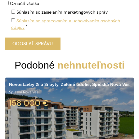
Označiť všetko
Súhlasím so zasielaním marketingových správ
Súhlasím so spracovaním a uchovávaním osobných
*
údajov
Podobné
nehnuteľnosti
Novostavby 2i a 3i byty, Zelené údolie, Spišská Nová Ves
Spišská Nová Ves
158 000
€