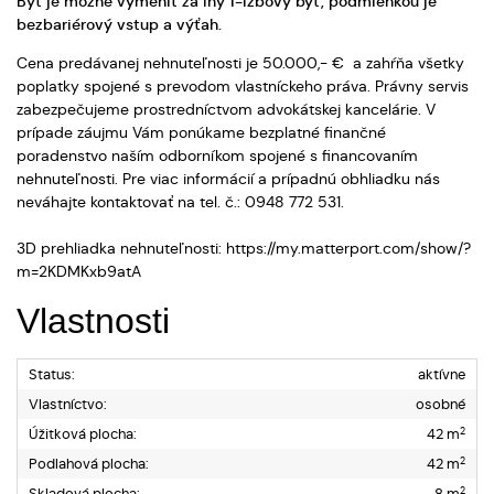
Byt je možné vymeniť za iný 1-izbový byt, podmienkou je
bezbariérový vstup a výťah.
Cena predávanej nehnuteľnosti je 50.000,- € a zahŕňa všetky
poplatky spojené s prevodom vlastníckeho práva. Právny servis
zabezpečujeme prostredníctvom advokátskej kancelárie. V
prípade záujmu Vám ponúkame bezplatné finančné
poradenstvo naším odborníkom spojené s financovaním
nehnuteľnosti. Pre viac informácií a prípadnú obhliadku nás
neváhajte kontaktovať na tel. č.: 0948 772 531.
3D prehliadka nehnuteľnosti: https://my.matterport.com/show/?
m=2KDMKxb9atA
Vlastnosti
Status:
aktívne
Vlastníctvo:
osobné
2
Úžitková plocha:
42 m
2
Podlahová plocha:
42 m
2
Skladová plocha:
8 m