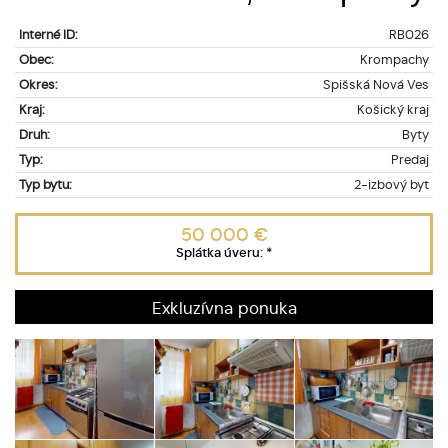
Interné ID:
RB026
Obec:
Krompachy
Okres:
Spišská Nová Ves
Kraj:
Košický kraj
Druh:
Byty
Typ:
Predaj
Typ bytu:
2-izbový byt
50 000 €
Splátka úveru:
*
Exkluzívna ponuka