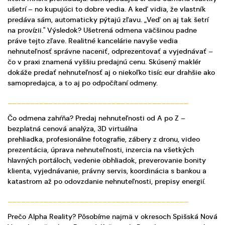
ušetrí – no kupujúci to dobre vedia. A keď vidia, že vlastník
predáva sám, automaticky pýtajú zľavu. „Veď on aj tak šetrí
na provízii." Výsledok? Ušetrená odmena väčšinou padne
práve tejto zľave. Realitné kancelárie navyše vedia
nehnuteľnosť správne naceniť, odprezentovať a vyjednávať –
čo v praxi znamená vyššiu predajnú cenu. Skúsený maklér
dokáže predať nehnuteľnosť aj o niekoľko tisíc eur drahšie ako
samopredajca, a to aj po odpočítaní odmeny.
________________________________________
Čo odmena zahŕňa? Predaj nehnuteľnosti od A po Z –
bezplatná cenová analýza, 3D virtuálna
prehliadka, profesionálne fotografie, zábery z dronu, video
prezentácia, úprava nehnuteľnosti, inzercia na všetkých
hlavných portáloch, vedenie obhliadok, preverovanie bonity
klienta, vyjednávanie, právny servis, koordinácia s bankou a
katastrom až po odovzdanie nehnuteľnosti, prepisy energií.
________________________________________
Prečo Alpha Reality? Pôsobíme najmä v okresoch Spišská Nová