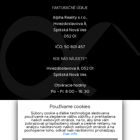
FAKTURAČNÉ ÚDAJE
Alpha Reality s.r.o.,
Hviezdoslavova 8,
Spišská Nová Ves
052 01
IČO: 50 801 457
KDE NÁS NÁJDETE?
Hviezdoslavova 8, 052 01
Spišská Nová Ves
Otváracie hodiny
Po - Pi: 8:00 - 16: 30
CHCETE SA OPÝTAŤ?
Používame cookies
+421 915 140 759
Súbory cookie a ďalšie technológie sledovania
používame na zlepšenie vášho zážitku z prehliadania
info@alphareality.sk
našich webových stránok, na to, aby sme vám
zobrazovali prispôsobený obsah a cielené reklamy, na
analýzu návštevnosti našich webových stránok a na
SOCIÁLNE SIETE
pochopenie toho, odkiaľ naši návštevníci prichádzajú.
Viac info