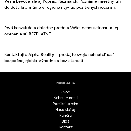
Ves a Levoča ale aj Poprad, Kežmarok. Poznáme miestny trh
do detailu a máme v regióne najviac pozitívnych recenzií.
Prvá konzultácia ohľadne predaja Vašej nehnuteľnosti a jej
ocenenie sú BEZPLATNÉ.
________________________________________
Kontaktujte Alpha Reality – predajte svoju nehnuteľnosť
bezpečne, rýchlo, výhodne a bez starostí.
NAVIGÁCIA
Úvod
Nehnuteľnosti
Ponúknite nám
Naše služby
Kariéra
Blog
Kontakt