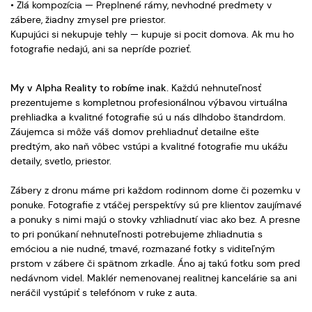
• Zlá kompozícia — Preplnené rámy, nevhodné predmety v
zábere, žiadny zmysel pre priestor.
Kupujúci si nekupuje tehly — kupuje si pocit domova. Ak mu ho
fotografie nedajú, ani sa nepríde pozrieť.
My v Alpha Reality to robíme inak.
Každú nehnuteľnosť
prezentujeme s kompletnou profesionálnou výbavou virtuálna
prehliadka a kvalitné fotografie sú u nás dlhdobo štandrdom.
Záujemca si môže váš domov prehliadnuť detailne ešte
predtým, ako naň vôbec vstúpi a kvalitné fotografie mu ukážu
detaily, svetlo, priestor.
Zábery z dronu máme pri každom rodinnom dome či pozemku v
ponuke. Fotografie z vtáčej perspektívy sú pre klientov zaujímavé
a ponuky s nimi majú o stovky vzhliadnutí viac ako bez. A presne
to pri ponúkaní nehnuteľnosti potrebujeme zhliadnutia s
emóciou a nie nudné, tmavé, rozmazané fotky s viditeľným
prstom v zábere či spätnom zrkadle. Áno aj takú fotku som pred
nedávnom videl. Maklér nemenovanej realitnej kancelárie sa ani
neráčil vystúpiť s telefónom v ruke z auta.