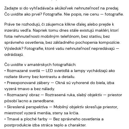
Zadajte si do vyhľadávača akúkoľvek nehnuteľnosť na predaj.
Čo uvidíte ako prvé? Fotografie. Nie popis, nie cenu — fotografie.
Práve tie rozhodujú, či záujemca klikne ďalej, alebo prejde k
inzerátu vedľa. Napriek tomu dnes stále existujú makléri, ktorí
fotia nehnuteľnosti mobilným telefónom, bez statívu, bez
správneho osvetlenia, bez základného pochopenia kompozície.
Výsledok? Fotografie, ktoré vašu nehnuteľnosť nepredávajú —
odrádzajú.
Čo uvidíte v amatérskych fotografiách:
• Rozmazané svetlá — LED svietidlá a lampy vychádzajú ako
rozliate škvrny bez kontrastu a detailu.
• Preexponované zábery — Okná sú vyhorené do biela, izba
vyzerá tmavo a bez nálady.
• Rozmazaný obraz — Roztrasená ruka, slabý objektív — priestor
pôsobí lacno a zanedbane.
• Skreslená perspektíva — Mobilný objektív skresľuje priestor,
miestnosť vyzerá menšia, steny sa krčia.
• Tmavé a ploché farby — Bez správneho osvetlenia a
postprodukcie izba stráca teplo a charakter.