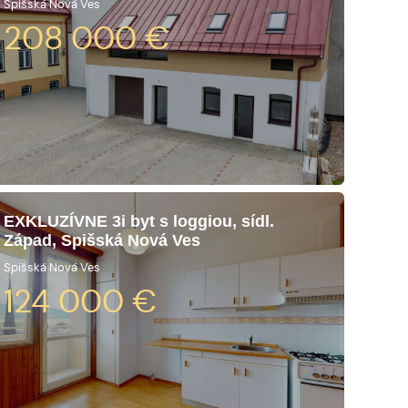
Spišská Nová Ves
208 000
€
EXKLUZÍVNE 3i byt s loggiou, sídl.
Západ, Spišská Nová Ves
Spišská Nová Ves
124 000
€