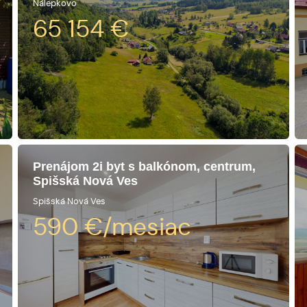
Nálepkovo
65 154
€
Prenájom 2i byt s balkónom, centrum,
Spišská Nová Ves
Spišská Nová Ves
590
€/mesiac