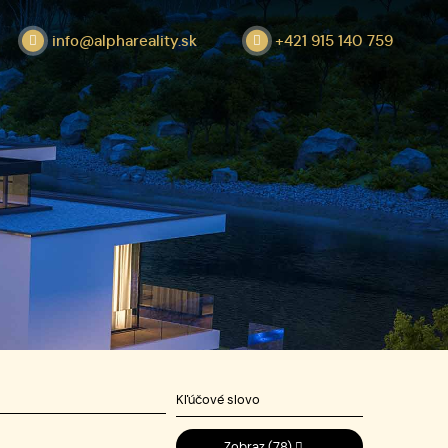
info@alphareality.sk
+421 915 140 759
Zobraz
(78)