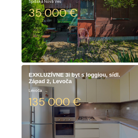
Spišská Nová Ves
35 000
€
EXKLUZÍVNE 3i byt s loggiou, sídl.
Západ 2, Levoča
Levoča
135 000
€