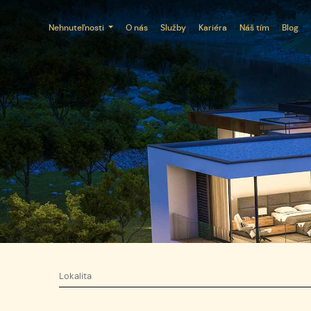
Nehnuteľnosti
O nás
Služby
Kariéra
Náš tím
Blog