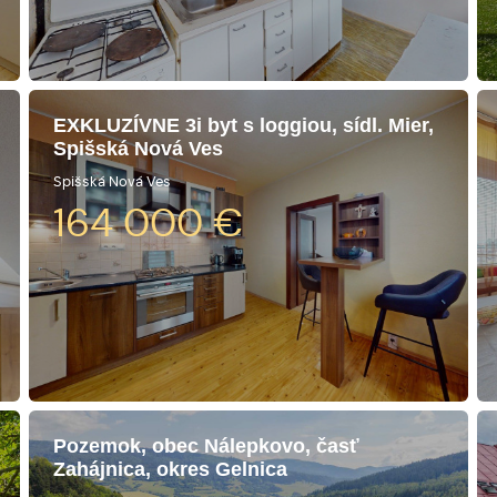
EXKLUZÍVNE 3i byt s loggiou, sídl. Mier,
Spišská Nová Ves
Spišská Nová Ves
164 000
€
Pozemok, obec Nálepkovo, časť
Zahájnica, okres Gelnica